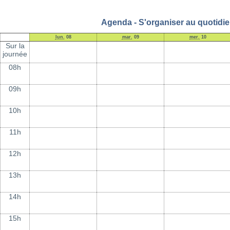
Agenda - S'organiser au quotidie
lun.
08
mar.
09
mer.
10
Sur la
journée
08h
09h
10h
11h
12h
13h
14h
15h