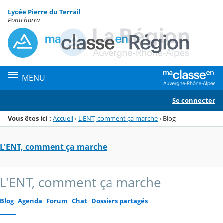
Panneau de gestion des cookies
Lycée Pierre du Terrail
Menu de la rubrique
Contenu
Pontcharra
MENU
Se connecter
Vous êtes ici :
Accueil
›
L'ENT, comment ça marche
›
Blog
L'ENT, comment ça marche
L'ENT, comment ça marche
Blog
Agenda
Forum
Chat
Dossiers partagés