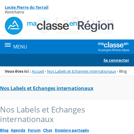
Panneau de gestion des cookies
Lycée Pierre du Terrail
Menu de la rubrique
Contenu
Pontcharra
MENU
Se connecter
Vous êtes ici :
Accueil
›
Nos Labels et Echanges internationaux
›
Blog
Nos Labels et Echanges internationaux
Nos Labels et Echanges
internationaux
Blog
Agenda
Forum
Chat
Dossiers partagés