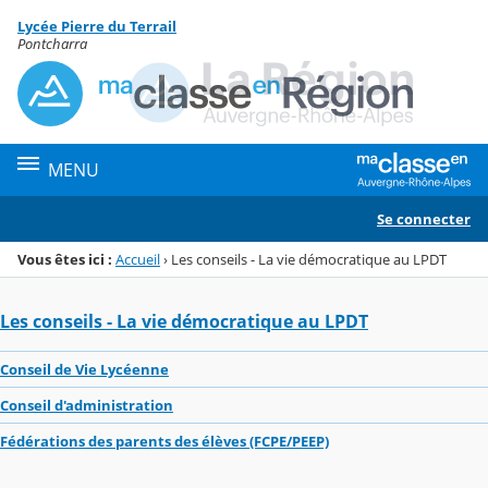
Panneau de gestion des cookies
Lycée Pierre du Terrail
Menu de la rubrique
Contenu
Pontcharra
MENU
Se connecter
Vous êtes ici :
Accueil
›
Les conseils - La vie démocratique au LPDT
Les conseils - La vie démocratique au LPDT
Conseil de Vie Lycéenne
Conseil d'administration
Fédérations des parents des élèves (FCPE/PEEP)