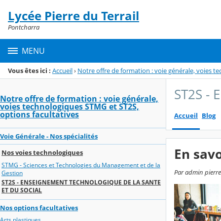
Panneau de gestion des cookies
Lycée Pierre du Terrail
Menu de la rubrique
Contenu
Pontcharra
MENU
Vous êtes ici :
Accueil
›
Notre offre de formation : voie générale, voies t
ST2S -
Notre offre de formation : voie générale,
voies technologiques STMG et ST2S,
options facultatives
Accueil
Blog
Voie Générale - Nos spécialités
En savo
Nos voies technologiques
STMG - Sciences et Technologies du Management et de la
Par admin pierre-
Gestion
ST2S - ENSEIGNEMENT TECHNOLOGIQUE DE LA SANTE
ET DU SOCIAL
Nos options facultatives
Arts plastiques