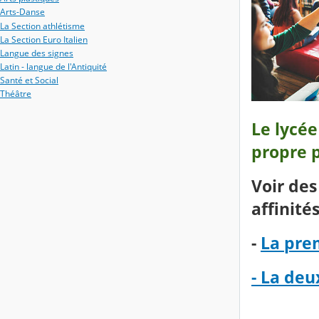
Arts-Danse
La Section athlétisme
La Section Euro Italien
Langue des signes
Latin - langue de l'Antiquité
Santé et Social
Théâtre
Le lycée
propre p
Voir des
affinité
-
La prem
- La deu