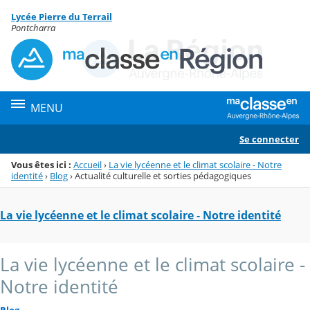
Panneau de gestion des cookies
Lycée Pierre du Terrail
Menu de la rubrique
Contenu
Pontcharra
MENU
Se connecter
Vous êtes ici :
Accueil
›
La vie lycéenne et le climat scolaire - Notre
identité
›
Blog
›
Actualité culturelle et sorties pédagogiques
La vie lycéenne et le climat scolaire - Notre identité
La vie lycéenne et le climat scolaire -
Notre identité