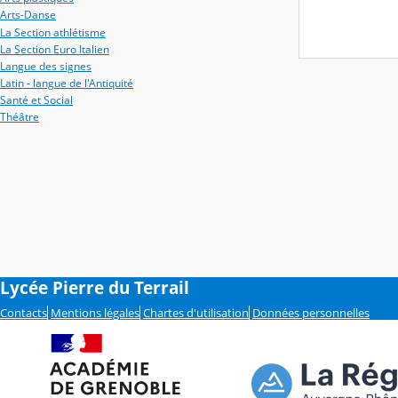
Arts-Danse
La Section athlétisme
La Section Euro Italien
Langue des signes
Latin - langue de l'Antiquité
Santé et Social
Théâtre
Lycée Pierre du Terrail
Contacts
Mentions légales
Chartes d'utilisation
Données personnelles