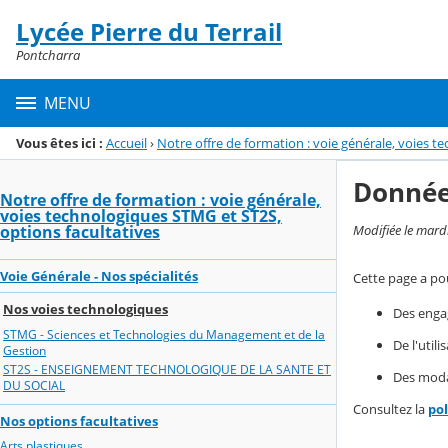
Panneau de gestion des cookies
Lycée Pierre du Terrail
Menu de la rubrique
Contenu
Pontcharra
MENU
Vous êtes ici :
Accueil
›
Notre offre de formation : voie générale, voies t
Donnée
Notre offre de formation : voie générale,
voies technologiques STMG et ST2S,
Modifiée le mard
options facultatives
Voie Générale - Nos spécialités
Cette page a pou
Nos voies technologiques
Des enga
STMG - Sciences et Technologies du Management et de la
De l'util
Gestion
ST2S - ENSEIGNEMENT TECHNOLOGIQUE DE LA SANTE ET
Des modal
DU SOCIAL
Consultez la
po
Nos options facultatives
Arts plastiques